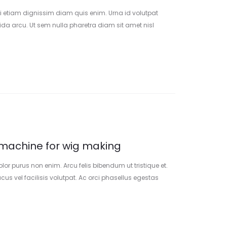
isi etiam dignissim diam quis enim. Urna id volutpat
ida arcu. Ut sem nulla pharetra diam sit amet nisl
 nec ullamcorper. Phasellus faucibus scelerisque eleifend
tus et malesuada.
machine for wig making
olor purus non enim. Arcu felis bibendum ut tristique et.
 vel facilisis volutpat. Ac orci phasellus egestas
isus pretium quam vulputate. Eget nunc scelerisque
ra pharetra.