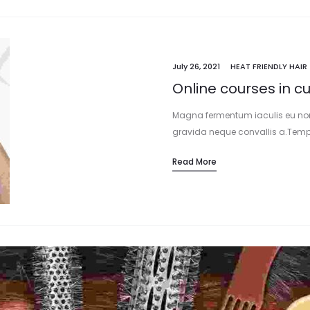
July 26, 2021
HEAT FRIENDLY HAIR
Online courses in 
Magna fermentum iaculis eu non
gravida neque convallis a.Tem
consequat. Arcu dictum varius d
Read More
tristique senectus et. Malesuada