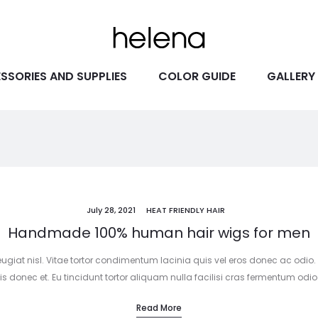
SSORIES AND SUPPLIES
COLOR GUIDE
GALLERY
July 28, 2021
HEAT FRIENDLY HAIR
Handmade 100% human hair wigs for men
iat nisl. Vitae tortor condimentum lacinia quis vel eros donec ac odio.
 donec et. Eu tincidunt tortor aliquam nulla facilisi cras fermentum odio s
Read More