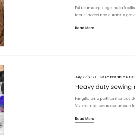
Est ullamcorper eget nulla facil
lacus laoreet non curabitur grav
suscipit. Faucibus vitae aliquet
Read More
donec. Tristique senectus et ne
July 27, 2021
HEAT FRIENDLY HAIR
Heavy duty sewing 
Fringilla urna porttitor rhoncus d
Viverra maecenas accumsan lacus
tellus rutrum. Egestas sed sed r
Read More
viverra mauris in. Urna et pharet