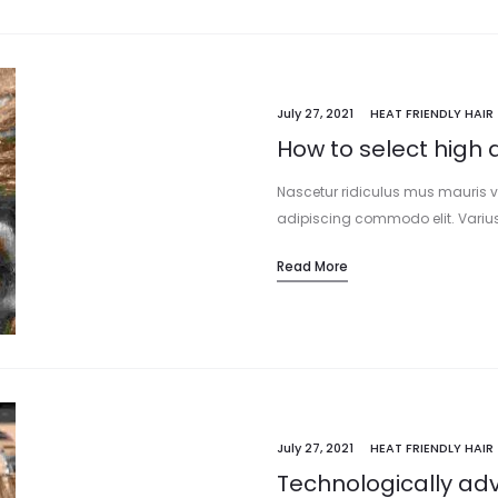
July 27, 2021
HEAT FRIENDLY HAIR
How to select high 
Nascetur ridiculus mus mauris vita
adipiscing commodo elit. Variu
elementum pulvinar etiam non. 
Read More
erat nam at lectus urna. Nisi est s
July 27, 2021
HEAT FRIENDLY HAIR
Technologically ad