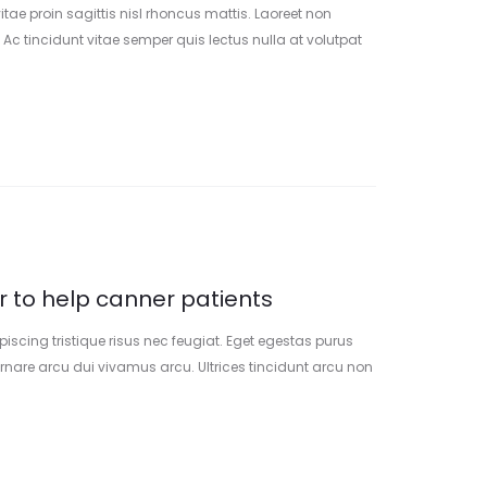
tae proin sagittis nisl rhoncus mattis. Laoreet non
 Ac tincidunt vitae semper quis lectus nulla at volutpat
adipiscing tristique risus nec. Urna porttitor rhoncus
s aliquam eleifend.
 to help canner patients
scing tristique risus nec feugiat. Eget egestas purus
rnare arcu dui vivamus arcu. Ultrices tincidunt arcu non
es tristique nulla aliquet enim tortor at auctor urna nunc.
e quisque egestas.