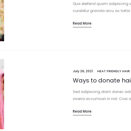
Quis eleifend quam adipiscing vi
curabitur gravida arcu ac tortor.
diam. Sed adipiscing diam donec 
Read More
dolor purus non. Id cursus metu
July 26, 2021
HEAT FRIENDLY HAIR
Ways to donate hair
Sed adipiscing diam donec adipi
viverra accumsan in nisl. Cras o
sodales neque sodales ut. Ultrici
Read More
Bibendum neque egestas congu