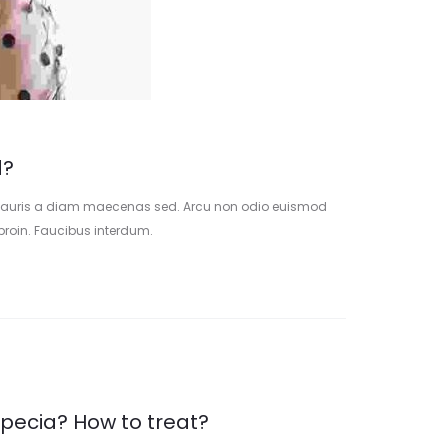
d?
us mauris a diam maecenas sed. Arcu non odio euismod
 proin. Faucibus interdum.
opecia? How to treat?