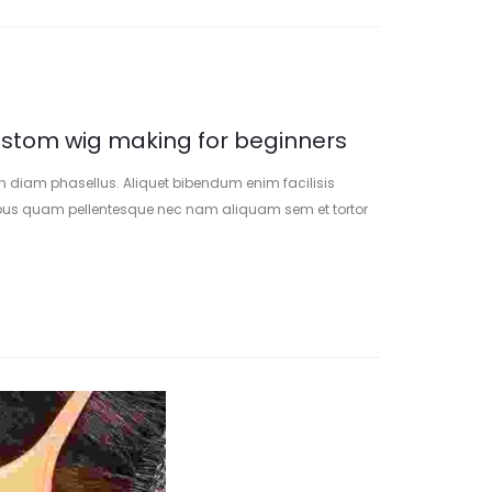
custom wig making for beginners
 diam phasellus. Aliquet bibendum enim facilisis
pus quam pellentesque nec nam aliquam sem et tortor
uis at. Vitae sapien pellentesque habitant morbi
 pellentesque elit eget gravida cum.