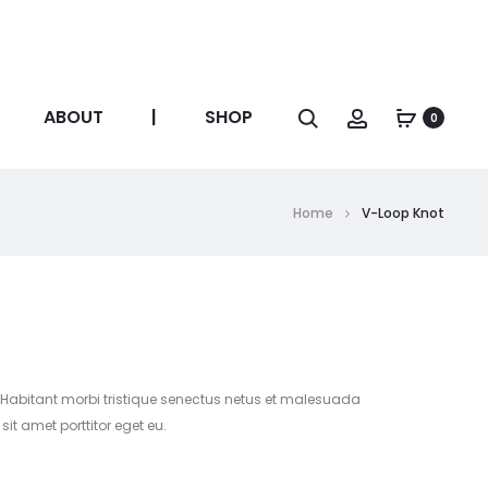
ABOUT
|
SHOP
Search
Account
0
Home
V-Loop Knot
 Habitant morbi tristique senectus netus et malesuada
it amet porttitor eget eu.