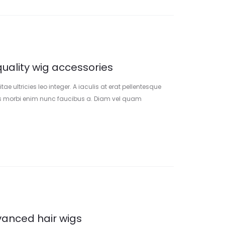
quality wig accessories
e ultricies leo integer. A iaculis at erat pellentesque
s morbi enim nunc faucibus a. Diam vel quam
Aliquam faucibus purus in massa tempor nec feugiat.A
it amet facilisis.
vanced hair wigs